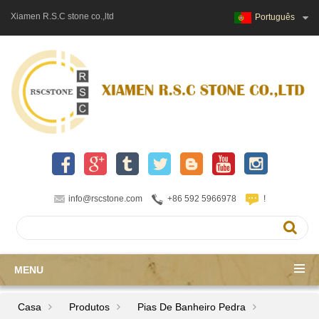
Xiamen R.S.C stone co.,ltd
Português
info@rscstone.com
+86 592 5966978
!
MENU
Casa
Produtos
Pias De Banheiro Pedra