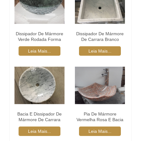
Dissipador De Mármore
Dissipador De Mármore
Verde Rodada Forma
De Carrara Branco
Bacia Superfície Áspera
Forma Quadrada
Pedra Pia
Leia Mais...
Leia Mais...
Bacia E Dissipador De
Pia De Mármore
Mármore De Carrara
Vermelha Rosa E Bacia
Branco Forma Redonda
Para Banheiro
Leia Mais...
Leia Mais...