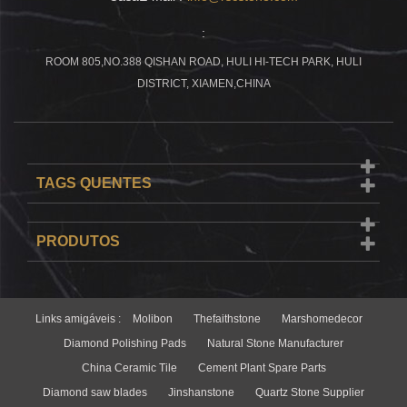
:
ROOM 805,NO.388 QISHAN ROAD, HULI HI-TECH PARK, HULI
DISTRICT, XIAMEN,CHINA
TAGS QUENTES
PRODUTOS
Links amigáveis :
Molibon
Thefaithstone
Marshomedecor
Diamond Polishing Pads
Natural Stone Manufacturer
China Ceramic Tile
Cement Plant Spare Parts
Diamond saw blades
Jinshanstone
Quartz Stone Supplier