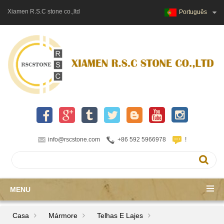
Xiamen R.S.C stone co.,ltd
Português
info@rscstone.com
+86 592 5966978
!
MENU
Casa
Mármore
Telhas E Lajes