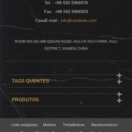
Tel. :
+86 592 5966978
Fax :
+86 592 5966303
CasaE-mail :
info@rscstone.com
:
ROOM 805,NO.388 QISHAN ROAD, HULI HI-TECH PARK, HULI
DISTRICT, XIAMEN,CHINA
TAGS QUENTES
PRODUTOS
Links amigáveis :
Molibon
Thefaithstone
Marshomedecor