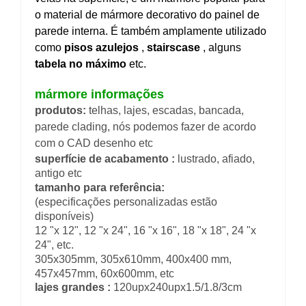
o material de mármore decorativo do painel de
parede interna. É também amplamente utilizado
como
pisos azulejos
,
stairscase
, alguns
tabela no máximo
etc.
mármore informações
produtos:
telhas, lajes, escadas, bancada,
parede clading, nós podemos fazer de acordo
com o CAD desenho etc
superfície de acabamento :
lustrado, afiado,
antigo etc
tamanho para referência:
(especificações personalizadas estão
disponíveis)
12 "x 12", 12 "x 24", 16 "x 16", 18 "x 18", 24 "x
24", etc.
305x305mm, 305x610mm, 400x400 mm,
457x457mm, 60x600mm, etc
lajes grandes :
120upx240upx1.5/1.8/3cm