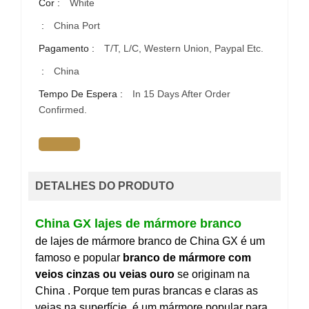
Cor :
White
:
China Port
Pagamento :
T/T, L/C, Western Union, Paypal Etc.
:
China
Tempo De Espera :
In 15 Days After Order
Confirmed.
DETALHES DO PRODUTO
China GX lajes de mármore branco
de lajes de mármore branco de China GX é um
famoso e popular
branco de mármore com
veios cinzas ou veias ouro
se originam na
China
. Porque tem puras brancas e claras as
veias na superfície, é um mármore popular para