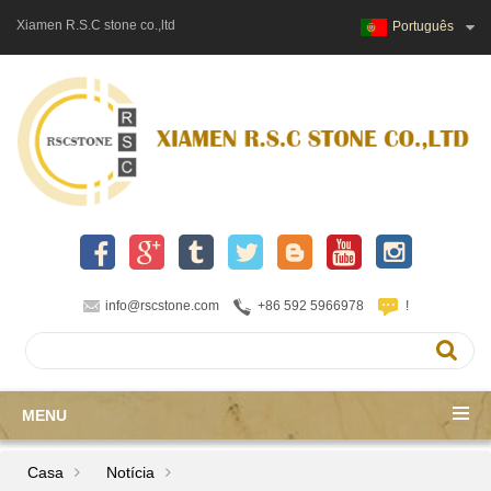
Xiamen R.S.C stone co.,ltd
Português
info@rscstone.com
+86 592 5966978
!
MENU
Casa
Notícia