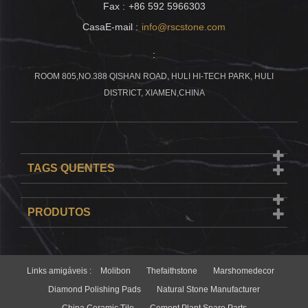
Fax :
+86 592 5966303
CasaE-mail :
info@rscstone.com
:
ROOM 805,NO.388 QISHAN ROAD, HULI HI-TECH PARK, HULI
DISTRICT, XIAMEN,CHINA
TAGS QUENTES
PRODUTOS
Links amigáveis :
Molibon
Thefaithstone
Marshomedecor
Diamond Polishing Pads
Natural Stone Manufacturer