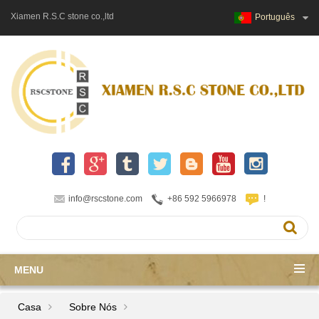
Xiamen R.S.C stone co.,ltd
Português
info@rscstone.com
+86 592 5966978
!
MENU
Casa
Sobre Nós