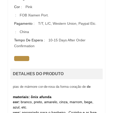
Cor :
Pink
:
FOB Xiamen Port.
Pagamento :
T/T, L/C, Western Union, Paypal Etc.
:
China
Tempo De Espera :
10-15 Days After Order
Confirmation
DETALHES DO PRODUTO
pias de mármore cor-de-rosa da forma coração de
de
materiais: ônix afunda
cor:
branco, preto, amarelo, cinza, marrom, bege,
azul, etc.
uso:
apropriado para o banheiro , Cozinha e ar livre