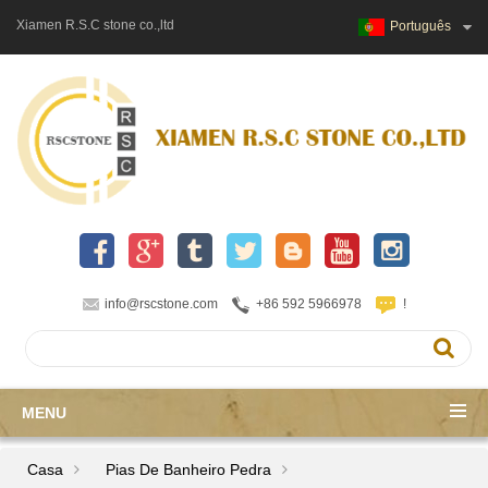
Xiamen R.S.C stone co.,ltd
Português
info@rscstone.com
+86 592 5966978
!
MENU
Casa
Pias De Banheiro Pedra