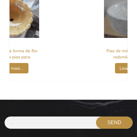
Pias de mármore polidas
redondas brancas
Leia mais...