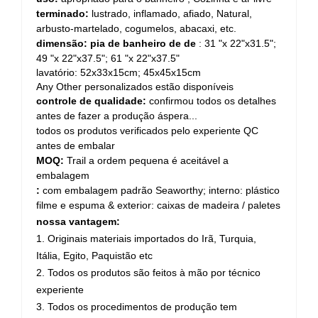
terminado:
lustrado, inflamado, afiado, Natural,
arbusto-martelado, cogumelos, abacaxi, etc.
dimensão: pia de banheiro de
de
: 31 "x 22"x31.5";
49 "x 22"x37.5"; 61 "x 22"x37.5"
lavatório: 52x33x15cm; 45x45x15cm
Any Other personalizados estão disponíveis
controle de qualidade:
confirmou todos os detalhes
antes de fazer a produção áspera...
todos os produtos verificados pelo experiente QC
antes de embalar
MOQ:
Trail a ordem pequena é aceitável a
embalagem
:
com embalagem padrão Seaworthy;
interno: plástico
filme e espuma & exterior: caixas de madeira / paletes
nossa vantagem:
1. Originais materiais importados do Irã, Turquia,
Itália, Egito, Paquistão etc
2. Todos os produtos são feitos à mão por técnico
experiente
3. Todos os procedimentos de produção tem