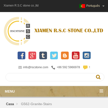
Xiamen R.S.C stone co.,ltd
Português
info@rscstone.com
+86 592 5966978
!
MENU
Casa
G562-Granite-Stairs