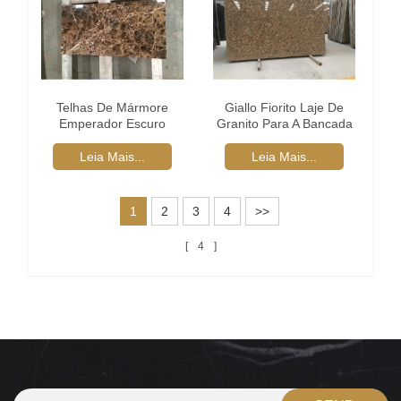
Telhas De Mármore
Giallo Fiorito Laje De
Emperador Escuro
Granito Para A Bancada
Marrom
Leia Mais...
Leia Mais...
1
2
3
4
>>
4